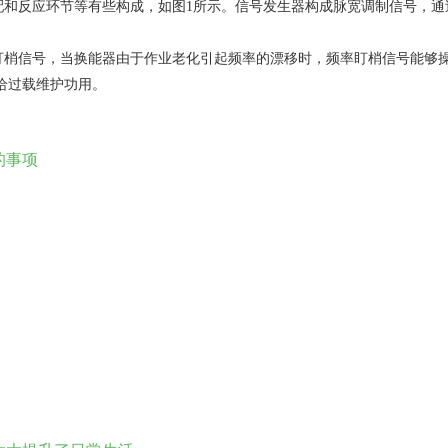
配和反应环节等有些构成，如图1所示。信号发生器构成脉宽调制信号，通
率盯梢信号，当换能器由于作业老化引起频率的漂移时，频率盯梢信号能够
给过载维护功用。
的事项