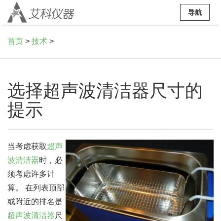
导航
首页
>
技术
>
选择超声波清洁器尺寸的
提示
当考虑获取
超声
波清洁器
时，必
须考虑许多计
算。 在列表顶部
或附近的排名是
超声波清洁器
尺